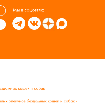
Мы в соцсетях:
ездомных кошек и собак
лых опекунов бездомных кошек и собак -