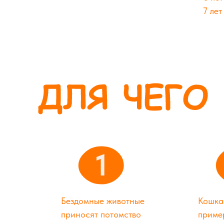
7 ле
1
Бездомные животные
Кошка
приносят потомство
пример