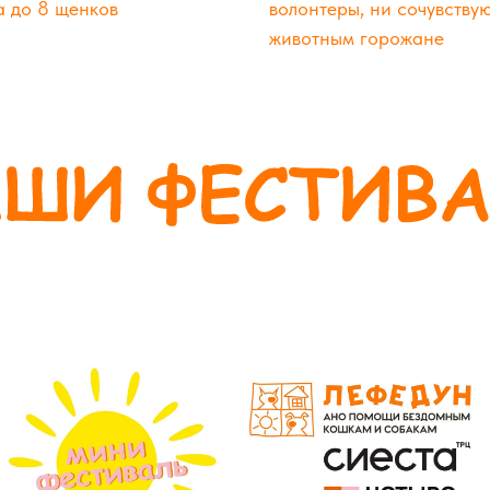
а до 8 щенков
волонтеры, ни сочувству
животным горожане